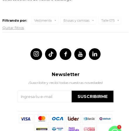
Filtrando por:
Vestimenta
Blusas y camisas
Talle 075
Quitar filtros




Newsletter
¡Suscribite y recibí todas nuestras novedades!
SUSCRIBIRME