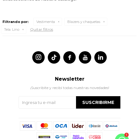
Filtrando por:
Vestimenta
Blazers y chaquetas
Quitar filtros
Tela:
Lino




Newsletter
¡Suscribite y recibí todas nuestras novedades!
SUSCRIBIRME