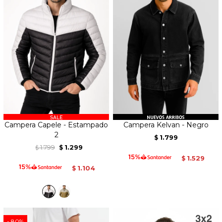
Campera Capele - Estampado
Campera Kelvan - Negro
2
1.799
$
1.799
1.299
$
$
1.529
$
1.104
$
80