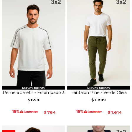
Remera Jareth - Estampado 3
Pantalon Pine - Verde Oliva
899
1.899
$
$
764
1.614
$
$