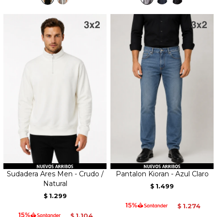
Sudadera Ares Men - Crudo /
Pantalon Kioran - Azul Claro
Natural
1.499
$
1.299
$
1.274
$
1.104
$