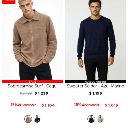
Sobrecamisa Surf - Caqui
Sweater Seldor - Azul Marino
2.499
1.299
1.199
$
$
$
1.104
1.019
$
$