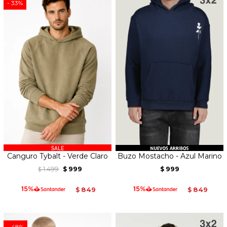
33
Canguro Tybalt - Verde Claro
Buzo Mostacho - Azul Marino
1.499
999
999
$
$
$
849
849
$
$
48