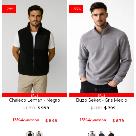
28
33
Chaleco Leman - Negro
Buzo Seket - Gris Medio
1.399
999
1.199
799
$
$
$
$
849
679
$
$