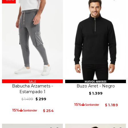
Babucha Arzamets -
Buzo Arret - Negro
Estampado 1
1.399
$
1.499
299
$
$
1.189
$
254
$