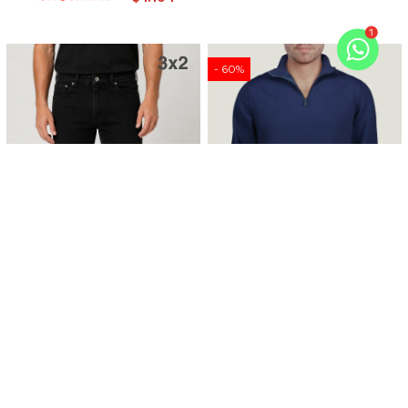
60
Pantalon Volren - Negro
Buzo Anuar - Azul Marino
1.399
999
399
$
$
$
1.189
339
$
$