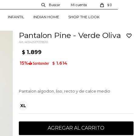
0
$
INFANTIL
INDIAN HOME
SHOP THE LOOK
Pantalon Pine - Verde Oliva
40342517078510
1.899
$
1.614
$
Pantalon algodon, liso, recto y de calce medio
XL
AGREGAR AL CARRITO