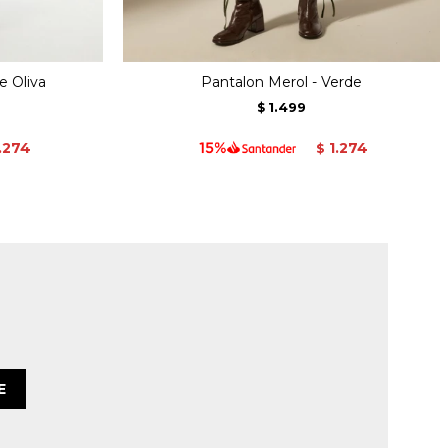
e Oliva
Pantalon Merol - Verde
1.499
$
.274
1.274
$
E