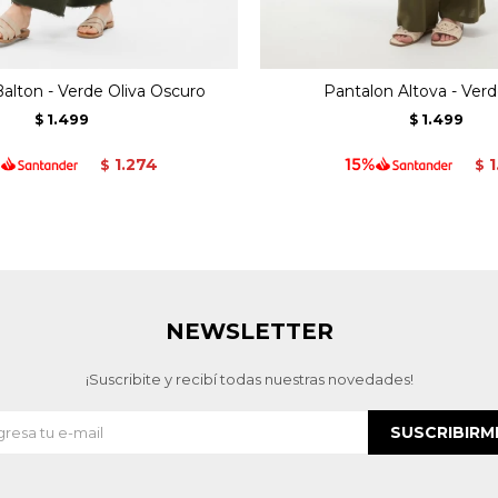
alton - Verde Oliva Oscuro
Pantalon Altova - Verd
1.499
1.499
$
$
1.274
1
$
$
NEWSLETTER
¡Suscribite y recibí todas nuestras novedades!
SUSCRIBIRM