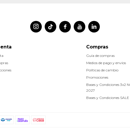




uenta
Compras
ta
Guía de compras
mpras
Medios de pago y envíos
cciones
Políticas de cambio
Promociones
Bases y Condiciones 3x2 
2027
Bases y Condiciones SALE