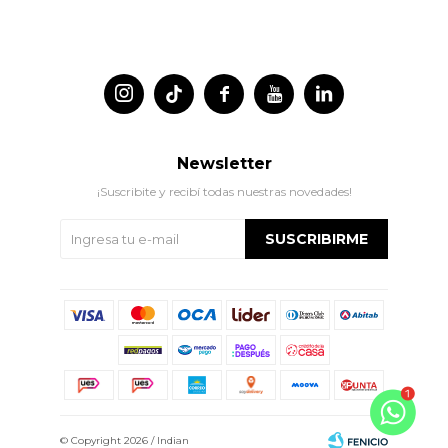




Newsletter
¡Suscribite y recibí todas nuestras novedades!
SUSCRIBIRME
© Copyright 2026 / Indian