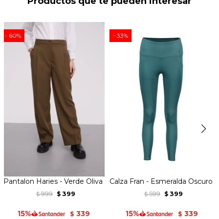
Productos que te pueden interesar
60
33
Pantalon Haries - Verde Oliva
Calza Fran - Esmeralda Oscuro
999
399
599
399
$
$
$
$
339
339
$
$