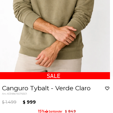
Canguro Tybalt - Verde Claro
40348676076501
1.499
999
$
$
849
$