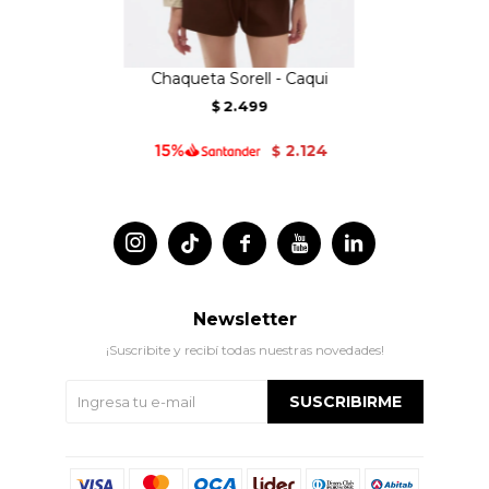
Chaqueta Sorell - Caqui
2.499
$
2.124
$




Newsletter
¡Suscribite y recibí todas nuestras novedades!
SUSCRIBIRME