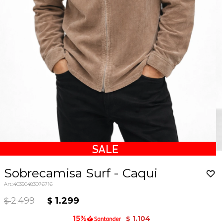
Sobrecamisa Surf - Caqui
40350483076716
2.499
1.299
$
$
1.104
$