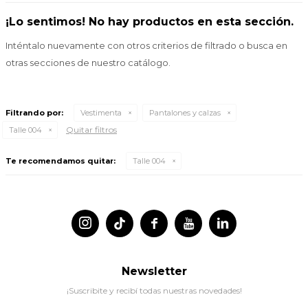
¡Lo sentimos! No hay productos en esta sección.
Inténtalo nuevamente con otros criterios de filtrado o busca en
otras secciones de nuestro catálogo.
Filtrando por:
Vestimenta
Pantalones y calzas
Quitar filtros
Talle 004
Te recomendamos quitar:
Talle 004




Newsletter
¡Suscribite y recibí todas nuestras novedades!