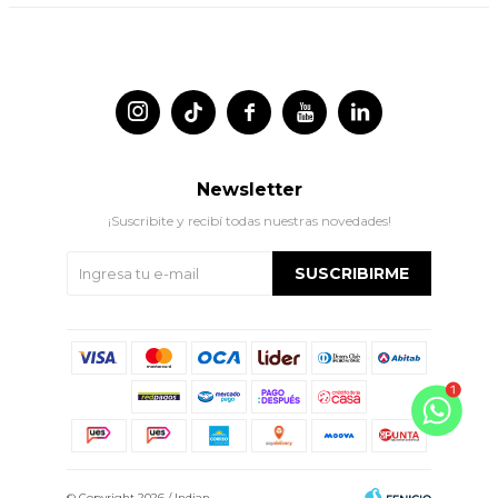




Newsletter
¡Suscribite y recibí todas nuestras novedades!
SUSCRIBIRME
© Copyright 2026 / Indian