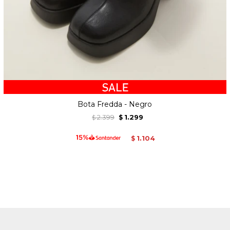
Bota Fredda - Negro
2.399
1.299
$
$
1.104
$