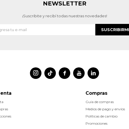
NEWSLETTER
¡Suscribite y recibí todas nuestras novedades!
SUSCRIBIRM




uenta
Compras
ta
Guía de compras
mpras
Medios de pago y envíos
cciones
Políticas de cambio
Promociones