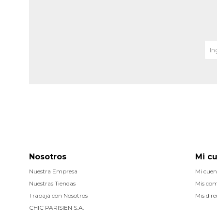
Nosotros
Mi c
Nuestra Empresa
Mi cuen
Nuestras Tiendas
Mis co
Trabajá con Nosotros
Mis dire
CHIC PARISIEN S.A.