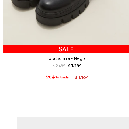
Bota Sonnia - Negro
2.499
1.299
$
$
1.104
$