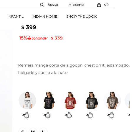
Remera Cervera -
0
$
Estampado 8
INFANTIL
INDIAN HOME
SHOP THE LOOK
01350392002008
399
$
339
$
Remera manga corta de algodon, chest print, estampado,
holgado y cuello a la base
Estampado 8
S
M
L