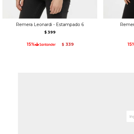
Remera Leonardi - Estampado 6
Remera
399
$
339
$