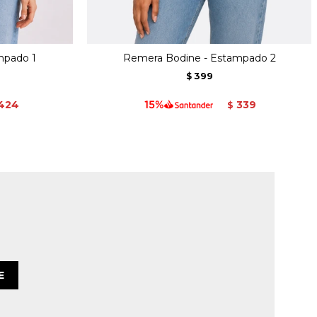
mpado 1
Remera Bodine - Estampado 2
399
$
424
339
$
E