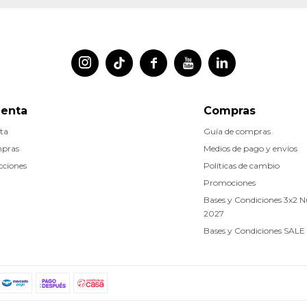




uenta
Compras
ta
Guía de compras
mpras
Medios de pago y envíos
cciones
Políticas de cambio
Promociones
Bases y Condiciones 3x2 
2027
Bases y Condiciones SALE