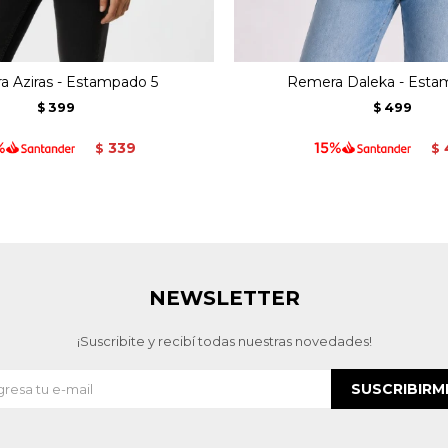
 Aziras - Estampado 5
Remera Daleka - Esta
399
499
$
$
339
$
$
NEWSLETTER
¡Suscribite y recibí todas nuestras novedades!
SUSCRIBIRM