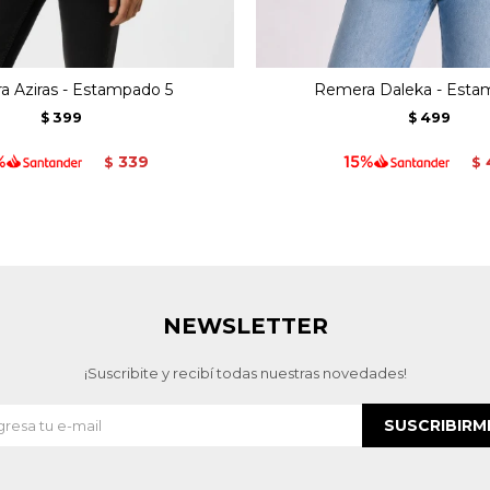
 Aziras - Estampado 5
Remera Daleka - Esta
399
499
$
$
339
$
$
NEWSLETTER
¡Suscribite y recibí todas nuestras novedades!
SUSCRIBIRM