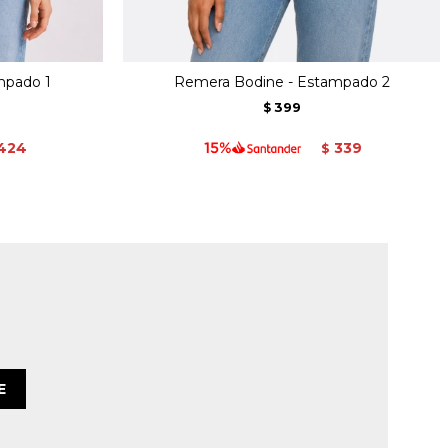
mpado 1
Remera Bodine - Estampado 2
399
$
424
339
$
E