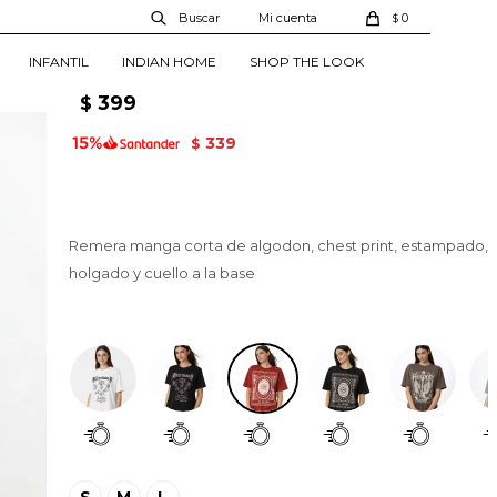
Remera Cervera -
0
$
Estampado 3
INFANTIL
INDIAN HOME
SHOP THE LOOK
01350392004003
399
$
339
$
Remera manga corta de algodon, chest print, estampado,
holgado y cuello a la base
Estampado 3
S
M
L