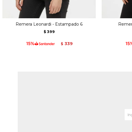
Remera Leonardi - Estampado 6
Remera
399
$
339
$