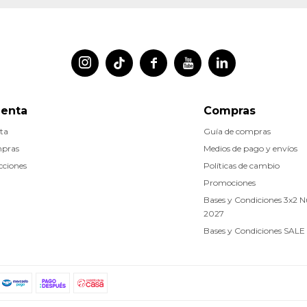




uenta
Compras
ta
Guía de compras
mpras
Medios de pago y envíos
cciones
Políticas de cambio
Promociones
Bases y Condiciones 3x2 
2027
Bases y Condiciones SALE