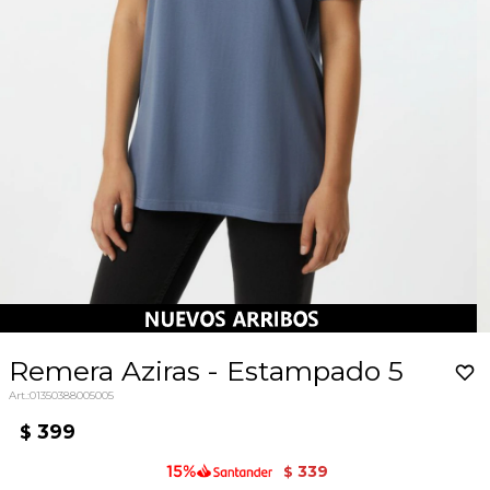
Remera Aziras - Estampado 5
01350388005005
399
$
339
$