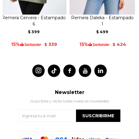
Remera Cervera - Estampado
Remera Daleka - Estampado
6
1
399
499
$
$
339
424
$
$




Newsletter
¡Suscribite y recibí todas nuestras novedades!
SUSCRIBIRME