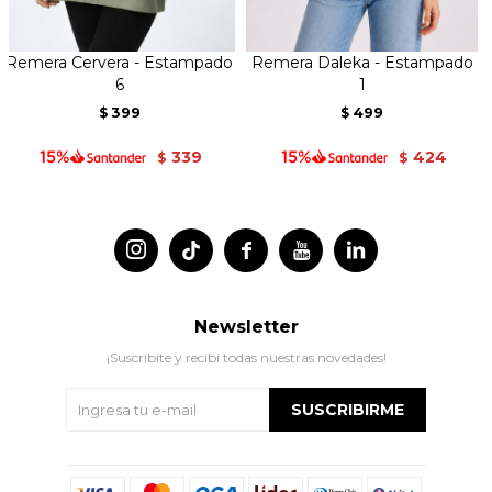
Remera Cervera - Estampado
Remera Daleka - Estampado
6
1
399
499
$
$
339
424
$
$




Newsletter
¡Suscribite y recibí todas nuestras novedades!
SUSCRIBIRME