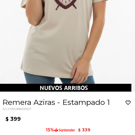
Remera Aziras - Estampado 1
01350388005001
399
$
339
$