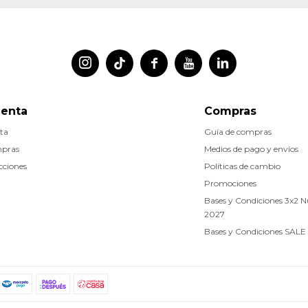




uenta
Compras
ta
Guía de compras
mpras
Medios de pago y envíos
cciones
Políticas de cambio
Promociones
Bases y Condiciones 3x2 
2027
Bases y Condiciones SALE