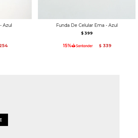
- Azul
Funda De Celular Ema - Azul
399
$
254
339
$
E