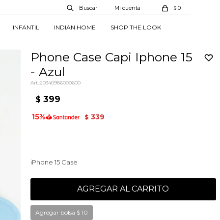
0
$
INFANTIL
INDIAN HOME
SHOP THE LOOK
Phone Case Capi Iphone 15
- Azul
20340986000600
399
$
339
$
iPhone 15 Case
AGREGAR AL CARRITO
Agregar bolsa
$
10