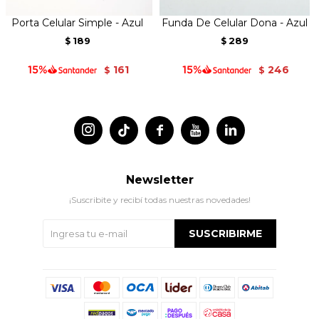
Porta Celular Simple - Azul
Funda De Celular Dona - Azul
189
289
$
$
161
246
$
$




Newsletter
¡Suscribite y recibí todas nuestras novedades!
SUSCRIBIRME