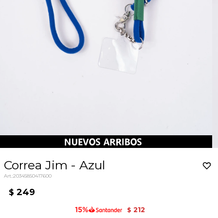
Correa Jim - Azul
20345850417600
249
$
212
$