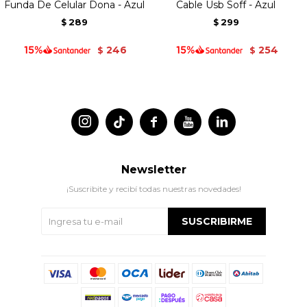
Funda De Celular Dona - Azul
Cable Usb Soff - Azul
289
299
$
$
246
254
$
$




Newsletter
¡Suscribite y recibí todas nuestras novedades!
SUSCRIBIRME