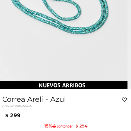
Correa Areli - Azul
20342988000600
299
$
254
$