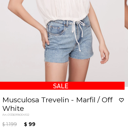
Musculosa Trevelin - Marfil / Off
White
01336918004102
1.199
99
$
$