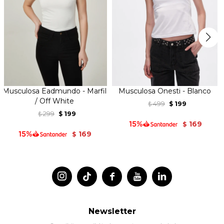
Musculosa Eadmundo - Marfil
Musculosa Onesti - Blanco
/ Off White
499
199
$
$
299
199
$
$
169
$
169
$




Newsletter