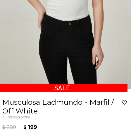
Musculosa Eadmundo - Marfil /
Off White
01323408003102
299
199
$
$