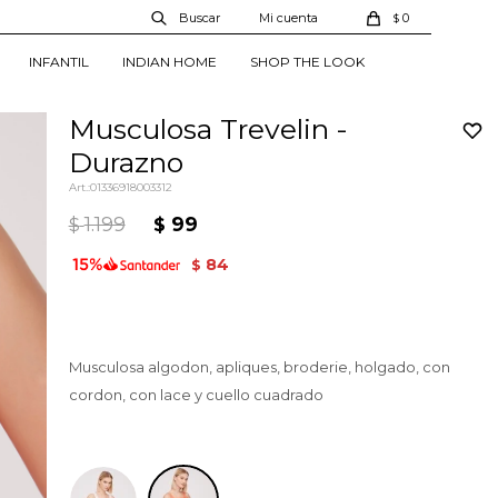
0
$
INFANTIL
INDIAN HOME
SHOP THE LOOK
Musculosa Trevelin -
Durazno
01336918003312
1.199
99
$
$
84
$
Musculosa algodon, apliques, broderie, holgado, con
cordon, con lace y cuello cuadrado
Durazno