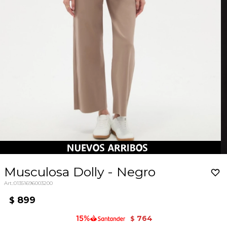
Musculosa Dolly - Negro
01351696003200
899
$
764
$