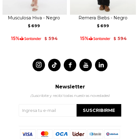
Musculosa Hiva - Negro
Remera Biebs - Negro
699
699
$
$
594
594
$
$




Newsletter
¡Suscribite y recibí todas nuestras novedades!
SUSCRIBIRME