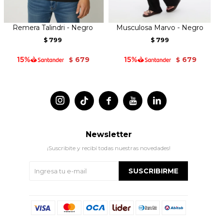
Remera Talindri - Negro
Musculosa Marvo - Negro
799
799
$
$
679
679
$
$




Newsletter
¡Suscribite y recibí todas nuestras novedades!
SUSCRIBIRME