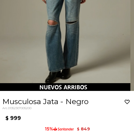
Musculosa Jata - Negro
01352307005200
999
$
849
$