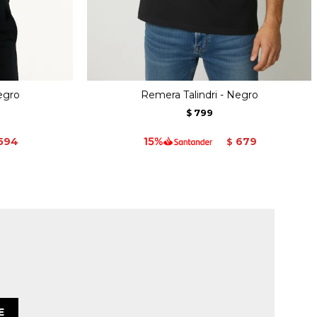
egro
Remera Talindri - Negro
799
$
594
679
$
E