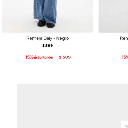
Remera Daly - Negro
Rem
599
$
509
$