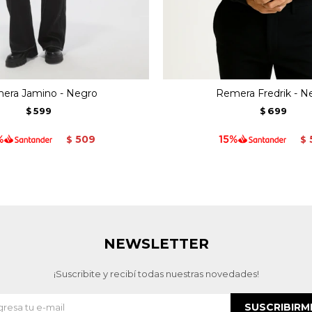
era Jamino - Negro
Remera Fredrik - N
599
699
$
$
509
$
$
NEWSLETTER
¡Suscribite y recibí todas nuestras novedades!
SUSCRIBIRM