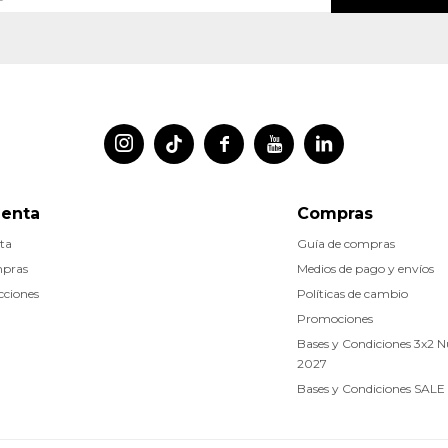




uenta
Compras
ta
Guía de compras
mpras
Medios de pago y envíos
cciones
Políticas de cambio
Promociones
Bases y Condiciones 3x2 
2027
Bases y Condiciones SALE