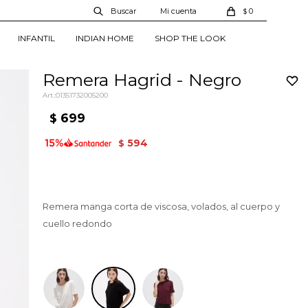
0
$
INFANTIL
INDIAN HOME
SHOP THE LOOK
Remera Hagrid - Negro
01351732005200
699
$
594
$
Remera manga corta de viscosa, volados, al cuerpo y
cuello redondo
Negro