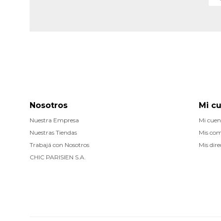
Nosotros
Mi c
Nuestra Empresa
Mi cuen
Nuestras Tiendas
Mis co
Trabajá con Nosotros
Mis dire
CHIC PARISIEN S.A.