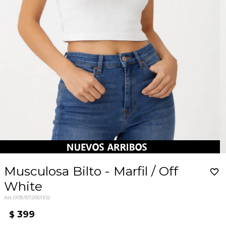
Musculosa Bilto - Marfil / Off
White
01351572001102
399
$