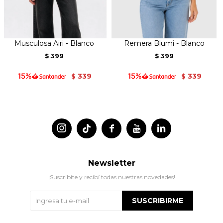
Musculosa Airi - Blanco
Remera Blumi - Blanco
399
399
$
$
339
339
$
$




Newsletter
¡Suscribite y recibí todas nuestras novedades!
SUSCRIBIRME