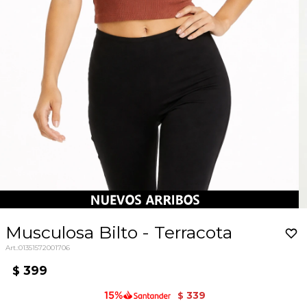
Musculosa Bilto - Terracota
01351572001706
399
$
339
$