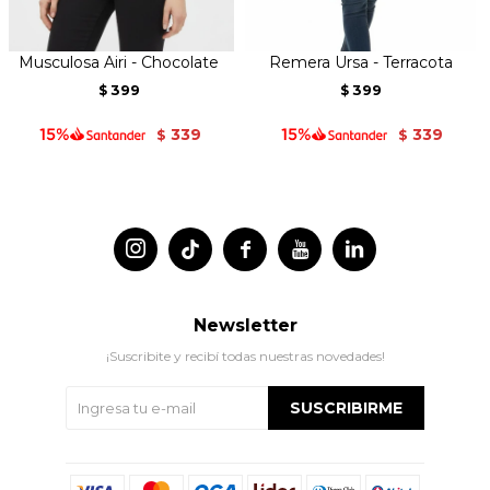
Musculosa Airi - Chocolate
Remera Ursa - Terracota
399
399
$
$
339
339
$
$




Newsletter
¡Suscribite y recibí todas nuestras novedades!
SUSCRIBIRME