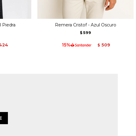
l Piedra
Remera Cristof - Azul Oscuro
599
$
424
509
$
E