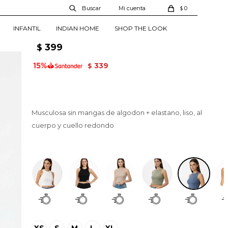
Musculosa Bilto - Azul
0
$
Grisaceo
INFANTIL
INDIAN HOME
SHOP THE LOOK
01351572001607
399
$
339
$
Musculosa sin mangas de algodon + elastano, liso, al
cuerpo y cuello redondo
Azul Grisaceo
XS
S
M
L
XL