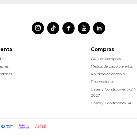




uenta
Compras
ta
Guía de compras
mpras
Medios de pago y envíos
cciones
Políticas de cambio
Promociones
Bases y Condiciones 3x2 
2027
Bases y Condiciones SALE