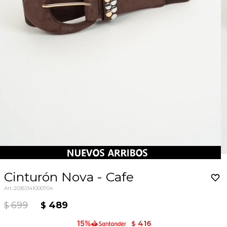
Cinturón Nova - Cafe
20351341000704
699
489
$
$
416
$