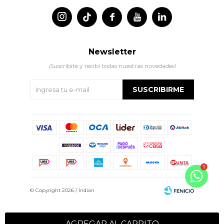




Newsletter
¡Suscribite y recibí todas nuestras novedades!
SUSCRIBIRME
© Copyright 2026 / Indian
AGREGAR AL CARRITO