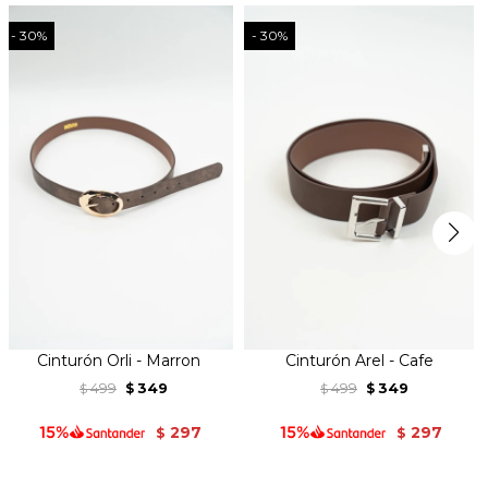
30
30
Cinturón Orli - Marron
Cinturón Arel - Cafe
499
349
499
349
$
$
$
$
297
297
$
$