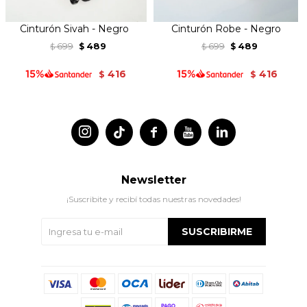
Cinturón Sivah - Negro
Cinturón Robe - Negro
699
489
699
489
$
$
$
$
416
416
$
$




Newsletter
¡Suscribite y recibí todas nuestras novedades!
SUSCRIBIRME