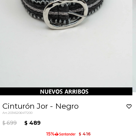
Cinturón Jor - Negro
20345206417200
699
489
$
$
416
$