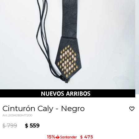
Cinturón Caly - Negro
20345183417200
799
559
$
$
475
$