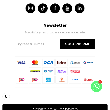




Newsletter
¡Suscribite y recibí todas nuestras novedades!
SUSCRIBIRME
© Copyright 2026 / Indian
U
AGREGAR AL CARRITO