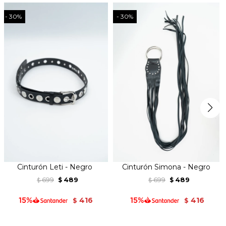
30
30
Cinturón Leti - Negro
Cinturón Simona - Negro
699
489
699
489
$
$
$
$
416
416
$
$