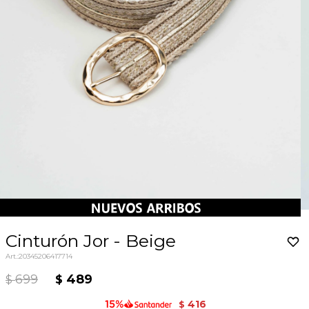
Cinturón Jor - Beige
20345206417714
699
489
$
$
416
$