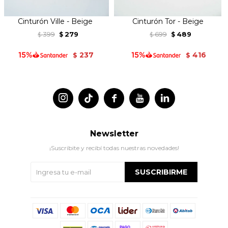
Cinturón Ville - Beige
Cinturón Tor - Beige
399
279
699
489
$
$
$
$
237
416
$
$




Newsletter
¡Suscribite y recibí todas nuestras novedades!
SUSCRIBIRME