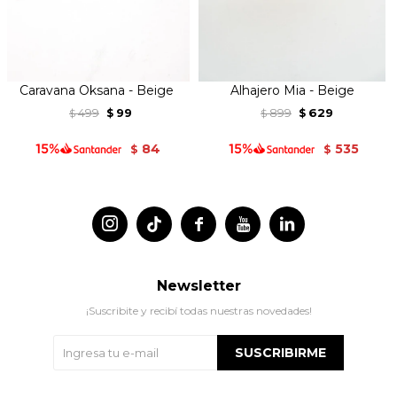
Caravana Oksana - Beige
Alhajero Mia - Beige
499
99
899
629
$
$
$
$
84
535
$
$




Newsletter
¡Suscribite y recibí todas nuestras novedades!
SUSCRIBIRME