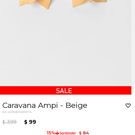
Caravana Ampi - Beige
20343014000714
399
99
$
$
84
$