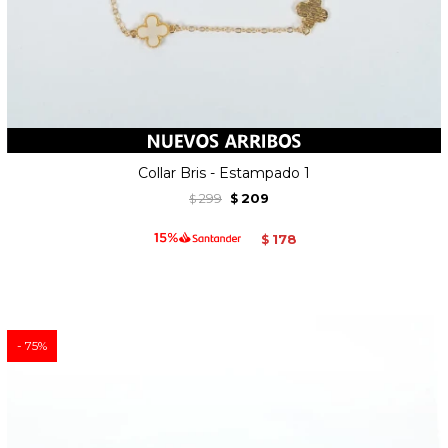
Collar Bris - Estampado 1
299
209
$
$
178
$
75