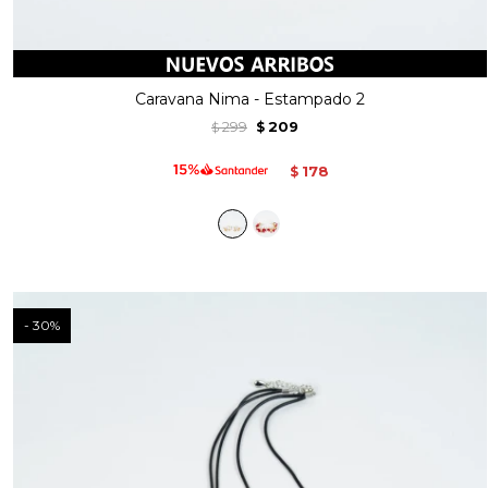
Caravana Nima - Estampado 2
299
209
$
$
178
$
30