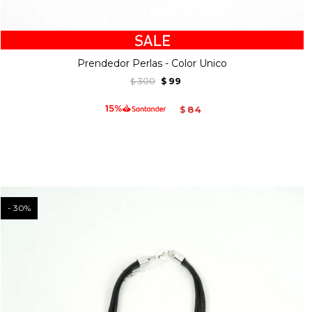
Prendedor Perlas - Color Unico
300
99
$
$
84
$
30