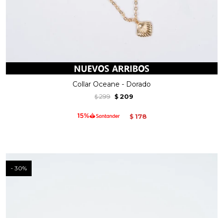
Collar Oceane - Dorado
299
209
$
$
178
$
30