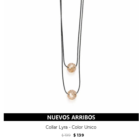
Collar Lyra - Color Unico
199
139
$
$