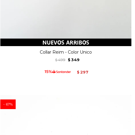
Collar Reim - Color Unico
499
349
$
$
297
$
67