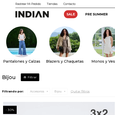
Rastrear Mi Pedido
Tiendas
Contacto
SALE
PRE SUMMER
Pantalones y Calzas
Blazers y Chaquetas
Monos y Ves
Bijou
Quitar filtros
Filtrando por:
Accesorios
Bijou
30