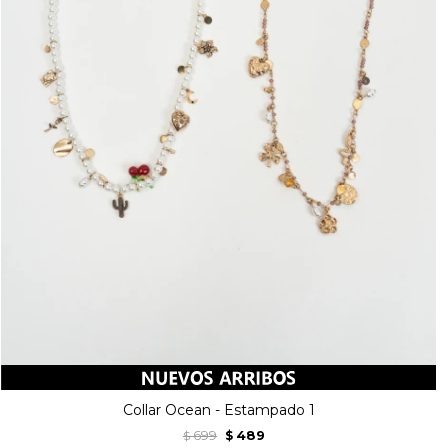
Collar Ocean - Estampado 1
699
489
$
$