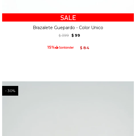
Brazalete Guepardo - Color Unico
399
99
$
$
84
$
30