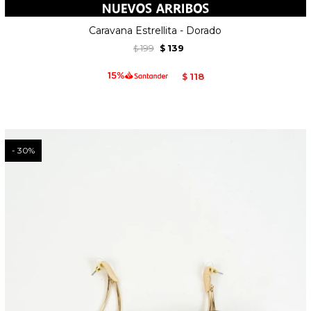
Caravana Estrellita - Dorado
199
139
$
$
118
$
30