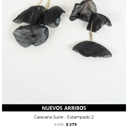
Caravana Sune - Estampado 2
399
279
$
$