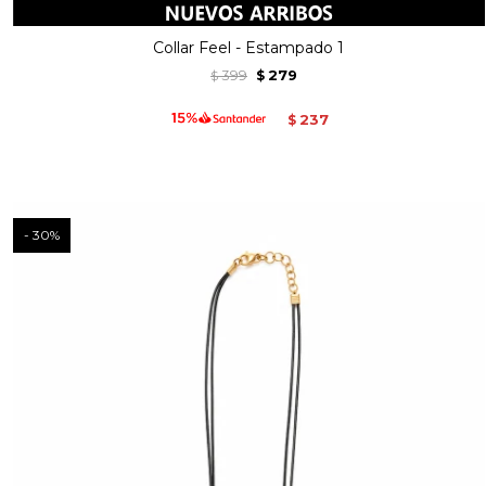
Collar Feel - Estampado 1
399
279
$
$
237
$
30