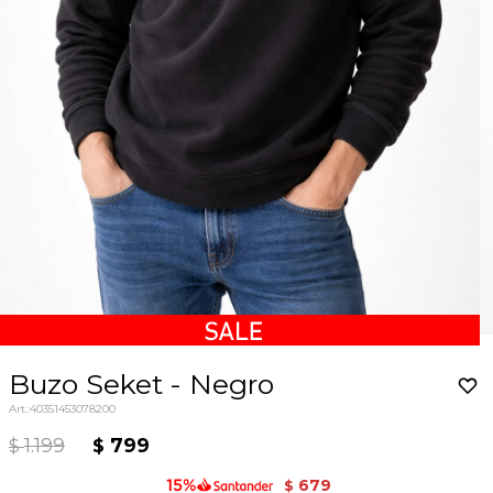
Buzo Seket - Negro
40351453078200
1.199
799
$
$
679
$