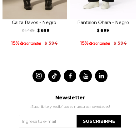
Calza Ravos - Negro
Pantalon Ohara - Negro
1.499
699
699
$
$
$
594
594
$
$




Newsletter
¡Suscribite y recibí todas nuestras novedades!
SUSCRIBIRME