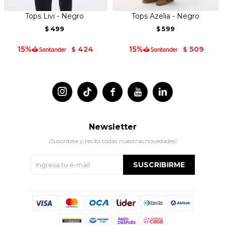
Tops Livi - Negro
Tops Azelia - Negro
499
599
$
$
424
509
$
$




Newsletter
¡Suscribite y recibí todas nuestras novedades!
SUSCRIBIRME