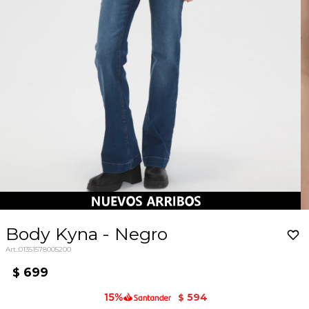
Body Kyna - Negro
01351578005200
699
$
594
$