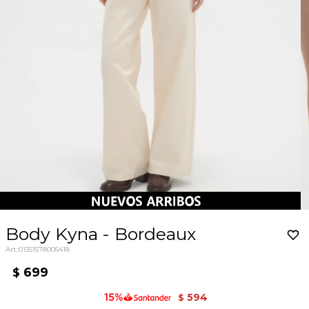
Body Kyna - Bordeaux
01351578005418
699
$
594
$