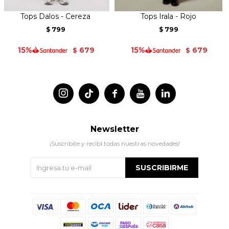
Tops Dalos - Cereza
Tops Irala - Rojo
799
799
$
$
679
679
$
$




Newsletter
¡Suscribite y recibí todas nuestras novedades!
SUSCRIBIRME