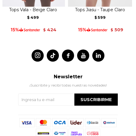
Tops Vala - Beige Claro
Tops Jiasu - Taupe Claro
499
599
$
$
424
509
$
$




Newsletter
¡Suscribite y recibí todas nuestras novedades!
SUSCRIBIRME