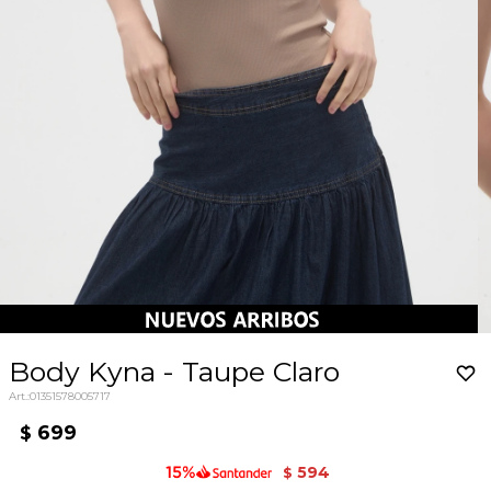
Body Kyna - Taupe Claro
01351578005717
699
$
594
$