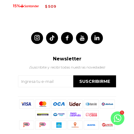
509
$




Newsletter
¡Suscribite y recibí todas nuestras novedades!
SUSCRIBIRME