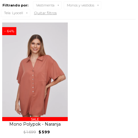
Filtrando por:
Vestimenta
Monos y vestidos
Quitar filtros
Tela:
Lyocell
64
Mono Polypok - Naranja
1.699
599
$
$