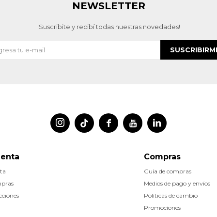
NEWSLETTER
¡Suscribite y recibí todas nuestras novedades!
SUSCRIBIRM




uenta
Compras
ta
Guía de compras
mpras
Medios de pago y envíos
cciones
Políticas de cambio
Promociones