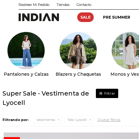
Rastrear Mi Pedido
Tiendas
Contacto
SALE
PRE SUMMER
Pantalones y Calzas
Blazers y Chaquetas
Monos y Ves
Super Sale - Vestimenta de
Lyocell
Quitar filtros
Filtrando por:
Vestimenta
Tela:
Lyocell