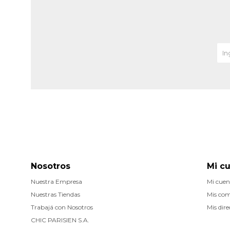
Nosotros
Mi c
Nuestra Empresa
Mi cuen
Nuestras Tiendas
Mis co
Trabajá con Nosotros
Mis dire
CHIC PARISIEN S.A.