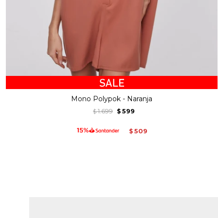
Mono Polypok - Naranja
1.699
599
$
$
509
$