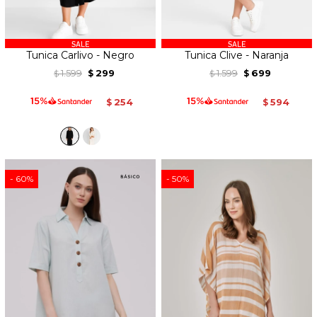
Tunica Carlivo - Negro
Tunica Clive - Naranja
1.599
299
1.599
699
$
$
$
$
254
594
$
$
60
50