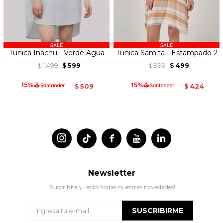
Tunica Inachu - Verde Agua
Tunica Samita - Estampado 2
1.499
599
999
499
$
$
$
$
509
424
$
$




Newsletter
¡Suscribite y recibí todas nuestras novedades!
SUSCRIBIRME