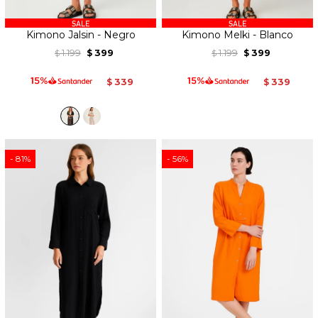
Kimono Jalsin - Negro
Kimono Melki - Blanco
1.199
399
1.199
399
$
$
$
$
339
339
$
$
81
56