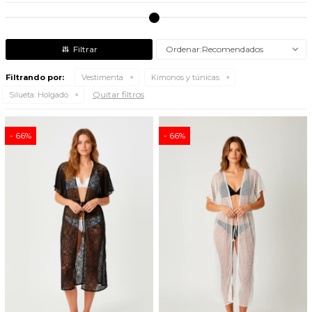
Recomendados
Filtrando por:
Vestimenta
Kimonos y túnicas
Quitar filtros
Silueta:
Holgado
66
66