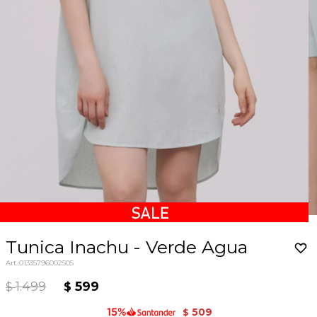
Tunica Inachu - Verde Agua
01335796002505
1.499
599
$
$
509
$