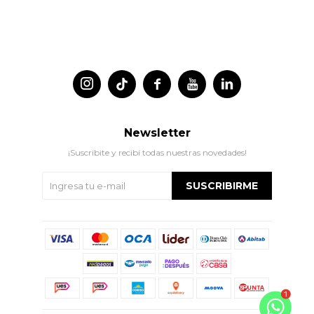




Newsletter
¡Suscribite y recibí todas nuestras novedades!
SUSCRIBIRME