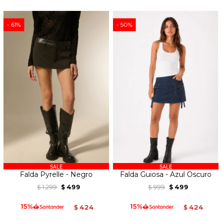
61
50
Falda Pyrelle - Negro
Falda Guiosa - Azul Oscuro
1.299
499
999
499
$
$
$
$
424
424
$
$