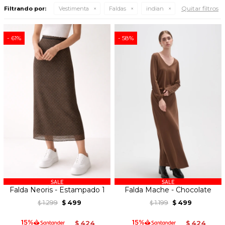
Quitar filtros
Filtrando por:
Vestimenta
Faldas
indian
61
58
Falda Neoris - Estampado 1
Falda Mache - Chocolate
1.299
499
1.199
499
$
$
$
$
424
424
$
$