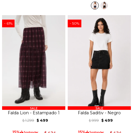
61
50
Falda Lion - Estampado 1
Falda Saditiv - Negro
1.299
499
999
499
$
$
$
$
424
424