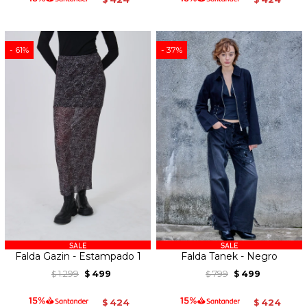
$
$
61
37
Falda Gazin - Estampado 1
Falda Tanek - Negro
1.299
499
799
499
$
$
$
$
424
424
$
$