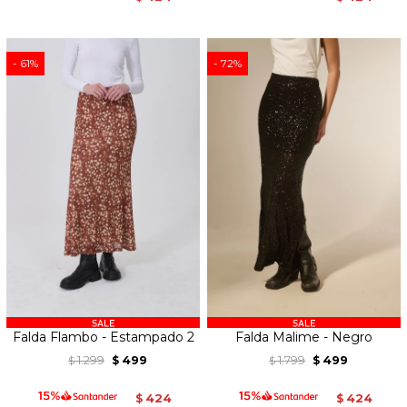
61
72
Falda Flambo - Estampado 2
Falda Malime - Negro
1.299
499
1.799
499
$
$
$
$
424
424
$
$