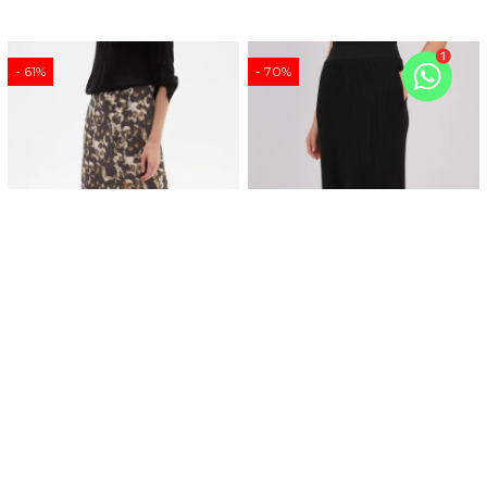
61
70
Falda Adamuz - Estampado 2
Falda Kaelith - Negro
1.299
499
1.699
499
$
$
$
$
424
424
$
$