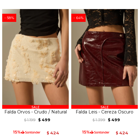
58
64
Falda Orvos - Crudo / Natural
Falda Leis - Cereza Oscuro
1.199
499
1.399
499
$
$
$
$
424
424
$
$