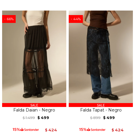
66
44
Falda Daian - Negro
Falda Tapat - Negro
1.499
499
899
499
$
$
$
$
424
424
$
$