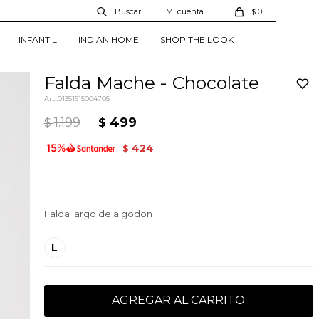
0
$
INFANTIL
INDIAN HOME
SHOP THE LOOK
Falda Mache - Chocolate
01351515004705
1.199
499
$
$
424
$
Falda largo de algodon
L
AGREGAR AL CARRITO