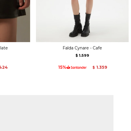
late
Falda Cynare - Cafe
1.599
$
424
1.359
$