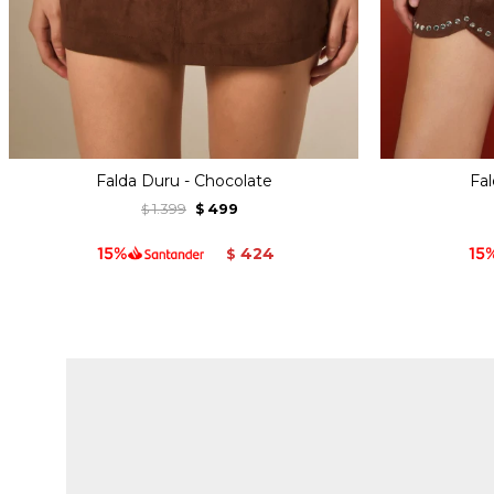
Falda Duru - Chocolate
Fal
1.399
499
$
$
424
$