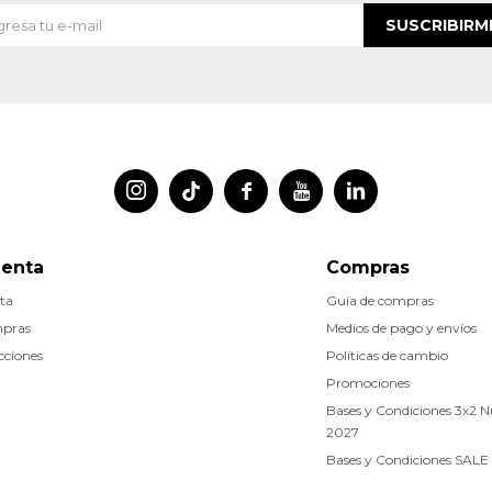
SUSCRIBIRM




uenta
Compras
ta
Guía de compras
mpras
Medios de pago y envíos
cciones
Políticas de cambio
Promociones
Bases y Condiciones 3x2 
2027
Bases y Condiciones SALE