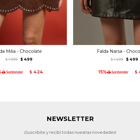
da Milia - Chocolate
Falda Narsa - Choco
1.599
499
1.499
499
$
$
$
$
424
$
$
NEWSLETTER
¡Suscribite y recibí todas nuestras novedades!