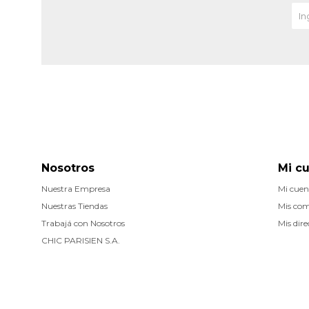
Nosotros
Mi c
Nuestra Empresa
Mi cuen
Nuestras Tiendas
Mis co
Trabajá con Nosotros
Mis dire
CHIC PARISIEN S.A.