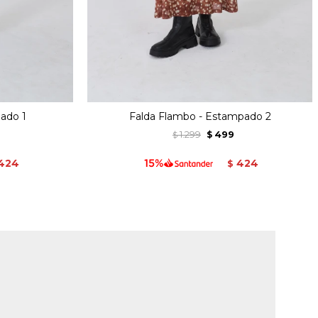
ado 1
Falda Flambo - Estampado 2
1.299
499
$
$
424
424
$