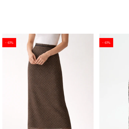
61
61