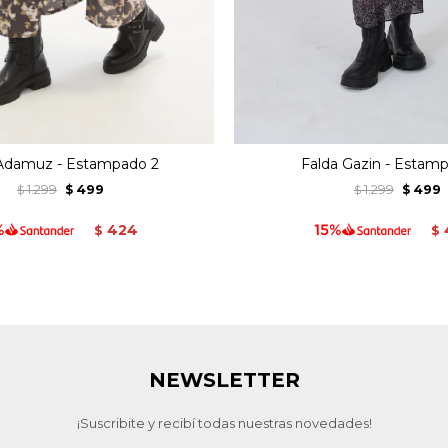
 Adamuz - Estampado 2
Falda Gazin - Estamp
1.299
499
1.299
499
$
$
$
$
424
$
$
NEWSLETTER
¡Suscribite y recibí todas nuestras novedades!