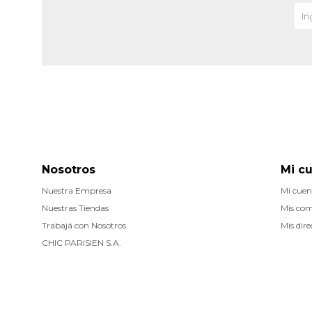
Nosotros
Mi c
Nuestra Empresa
Mi cuen
Nuestras Tiendas
Mis co
Trabajá con Nosotros
Mis dire
CHIC PARISIEN S.A.