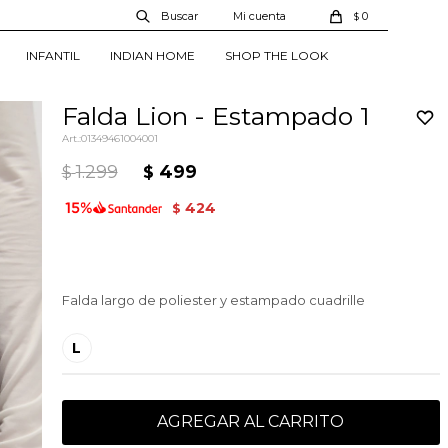
0
$
INFANTIL
INDIAN HOME
SHOP THE LOOK
Falda Lion - Estampado 1
01349461004001
1.299
499
$
$
424
$
Falda largo de poliester y estampado cuadrille
L
AGREGAR AL CARRITO