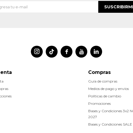
SUSCRIBIRM




uenta
Compras
ta
Guía de compras
mpras
Medios de pago y envíos
cciones
Políticas de cambio
Promociones
Bases y Condiciones 3x2 
2027
Bases y Condiciones SALE