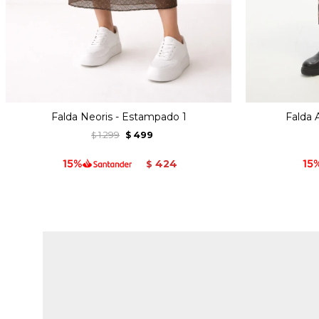
Falda Neoris - Estampado 1
Falda
1.299
499
$
$
424
$