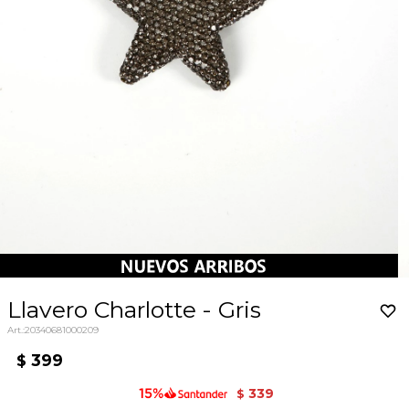
Llavero Charlotte - Gris
20340681000209
399
$
339
$