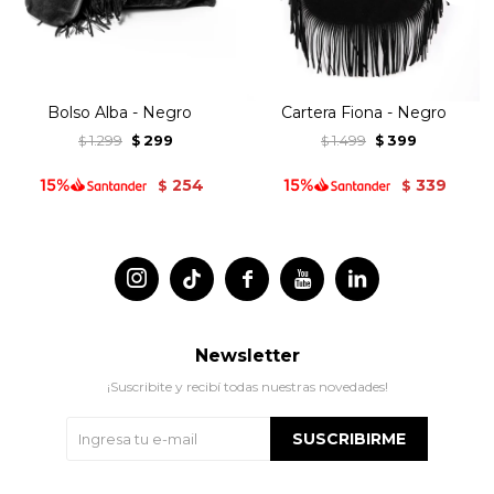
Bolso Alba - Negro
Cartera Fiona - Negro
1.299
299
1.499
399
$
$
$
$
254
339
$
$




Newsletter
¡Suscribite y recibí todas nuestras novedades!
SUSCRIBIRME