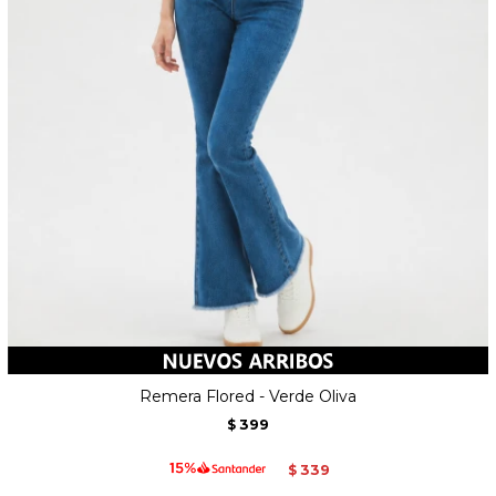
Remera Flored - Verde Oliva
399
$
339
$