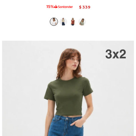
339
$