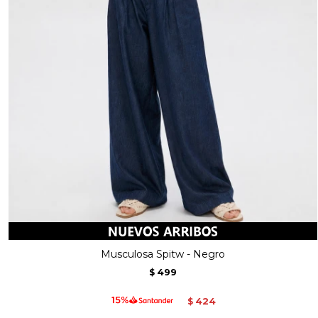
Musculosa Spitw - Negro
499
$
424
$