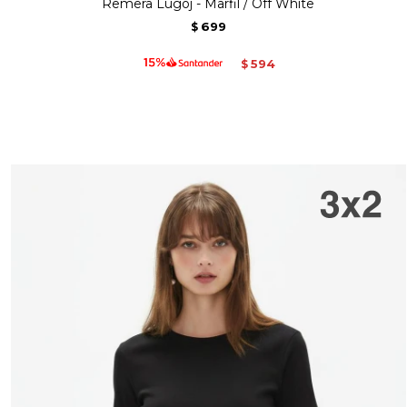
Remera Lugoj - Marfil / Off White
699
$
594
$