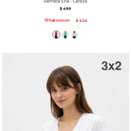
Remera Ena - Cereza
499
$
424
$