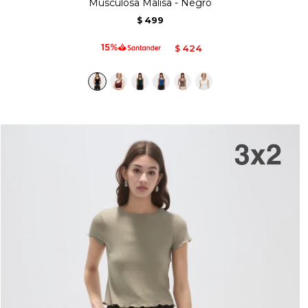
Musculosa Malisa - Negro
499
$
424
$