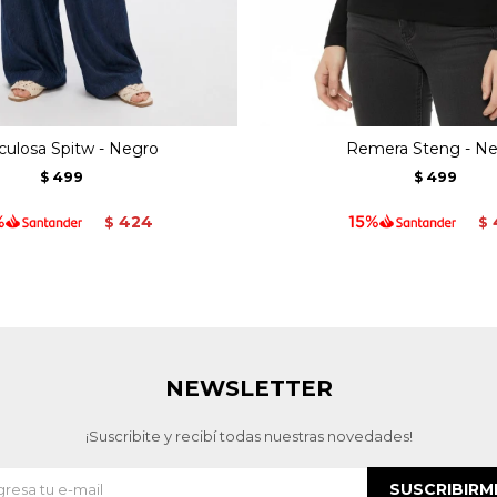
ulosa Spitw - Negro
Remera Steng - N
499
499
$
$
424
$
$
NEWSLETTER
¡Suscribite y recibí todas nuestras novedades!
SUSCRIBIRM