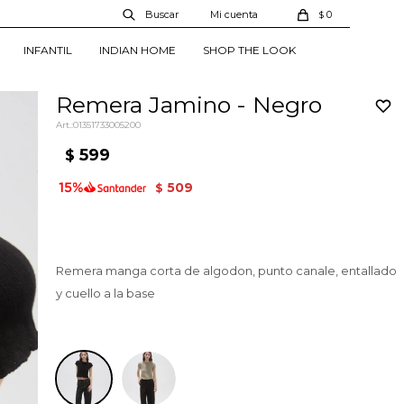
0
$
INFANTIL
INDIAN HOME
SHOP THE LOOK
Remera Jamino - Negro
01351733005200
599
$
509
$
Remera manga corta de algodon, punto canale, entallado
y cuello a la base
Negro