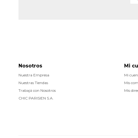
Nosotros
Mi c
Nuestra Empresa
Mi cuen
Nuestras Tiendas
Mis co
Trabajá con Nosotros
Mis dire
CHIC PARISIEN S.A.