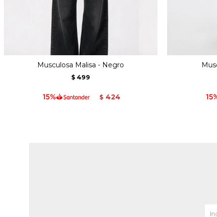
Musculosa Malisa - Negro
Musc
499
$
424
$