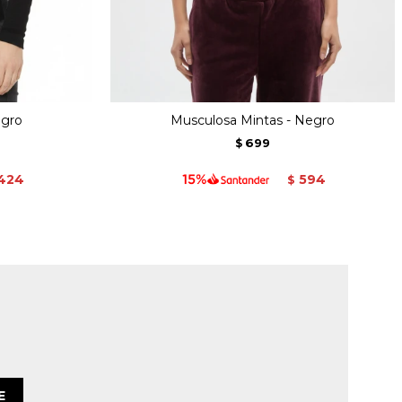
egro
Musculosa Mintas - Negro
699
$
424
594
$
E