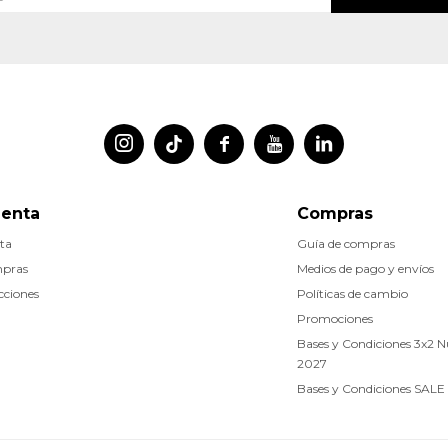




uenta
Compras
ta
Guía de compras
mpras
Medios de pago y envíos
cciones
Políticas de cambio
Promociones
Bases y Condiciones 3x2 
2027
Bases y Condiciones SALE