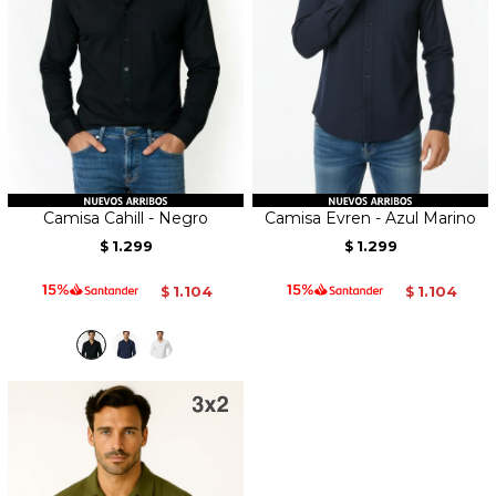
Camisa Cahill - Negro
Camisa Evren - Azul Marino
1.299
1.299
$
$
1.104
1.104
$
$