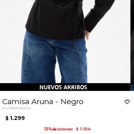
Camisa Aruna - Negro
01350314003200
1.299
$
1.104
$