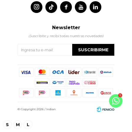




Newsletter
¡Suscribite y recibí todas nuestras novedades!
SUSCRIBIRME
© Copyright 2026 / Indian
S
M
L