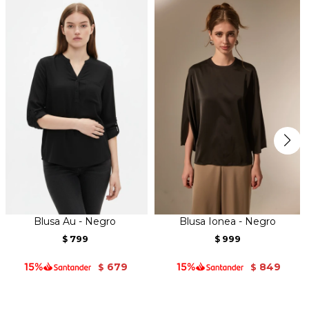
Blusa Au - Negro
Blusa Ionea - Negro
799
999
$
$
679
849
$
$