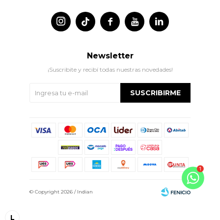




Newsletter
¡Suscribite y recibí todas nuestras novedades!
SUSCRIBIRME
© Copyright 2026 / Indian
L