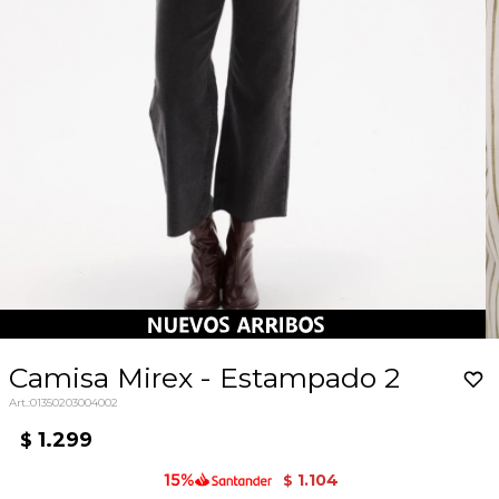
Camisa Mirex - Estampado 2
01350203004002
1.299
$
1.104
$