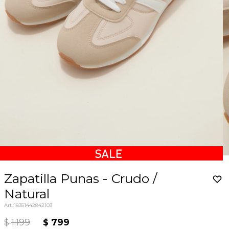
Zapatilla Punas - Crudo /
Natural
18351442842103
1.199
799
$
$